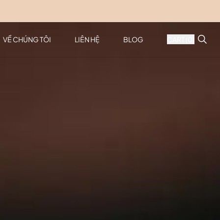
VỀ CHÚNG TÔI
LIÊN HỆ
BLOG
CART (
0
)