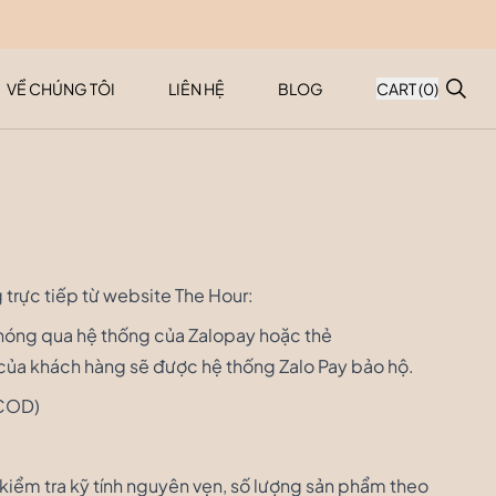
VỀ CHÚNG TÔI
LIÊN HỆ
BLOG
CART (
0
)
 trực tiếp từ website The Hour:
 chóng qua hệ thống của Zalopay hoặc thẻ
 của khách hàng sẽ được hệ thống Zalo Pay bảo hộ.
(COD)
 kiểm tra kỹ tính nguyên vẹn, số lượng sản phẩm theo