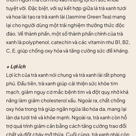
tuyệt vời. Đặc biệt, với sự kết hợp giữa lá trà xanh tươi
và hoa lài tạo ra trà xanh lài (Jasmine Green Tea) mang
lại cho người dùng một trải nghiệm thưởng thức độc
đáo. Về thành phần, một số thành phần chính của trà
xanh là polyphenol, catechin và các vitamin như B1, B2,
C, E, giúp chống oxy hóa và tăng cường sức đề kháng.
+ Lợi ích
Lợi ích của trà xanh nói chung và trà xanh lài rất phong
phú. Đầu tiên, trà xanh giúp cải thiện sức khỏe tim
mạch, giảm nguy cơ mắc bệnh tim và đột quỵ nhờ khả
năng làm giảm cholesterol xấu. Ngoài ra, chất chống
oxy hóa trong trà giúp ngăn ngừa lão hóa da, mang lại
làn da tươi trẻ và khỏe mạnh. Ngoài ra, trà xanh còn hỗ
trợ quá trình giảm cân bằng cách tăng cường trao đổi
chất và đốt cháy mỡ thừa. Cuối cùng, trà xanh nhài còn