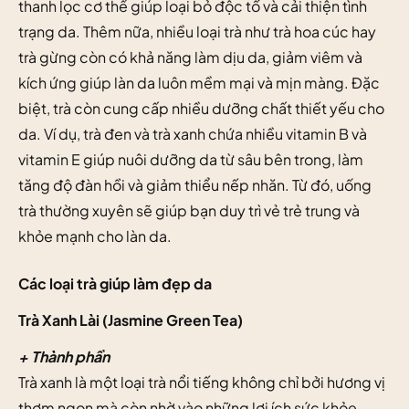
thanh lọc cơ thể giúp loại bỏ độc tố và cải thiện tình
trạng da. Thêm nữa, nhiều loại trà như trà hoa cúc hay
trà gừng còn có khả năng làm dịu da, giảm viêm và
kích ứng giúp làn da luôn mềm mại và mịn màng. Đặc
biệt, trà còn cung cấp nhiều dưỡng chất thiết yếu cho
da. Ví dụ, trà đen và trà xanh chứa nhiều vitamin B và
vitamin E giúp nuôi dưỡng da từ sâu bên trong, làm
tăng độ đàn hồi và giảm thiểu nếp nhăn. Từ đó, uống
trà thường xuyên sẽ giúp bạn duy trì vẻ trẻ trung và
khỏe mạnh cho làn da.
Các loại trà giúp làm đẹp da
Trà Xanh Lài (Jasmine Green Tea)
+ Thành phần
Trà xanh là một loại trà nổi tiếng không chỉ bởi hương vị
thơm ngon mà còn nhờ vào những lợi ích sức khỏe