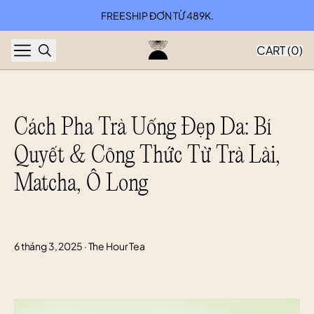
Skip to content
FREESHIP ĐƠN TỪ 489K.
CART (
0
)
Cách Pha Trà Uống Đẹp Da: Bí 
Quyết & Công Thức Từ Trà Lài, 
Matcha, Ô Long
6 tháng 3, 2025
·
The Hour Tea