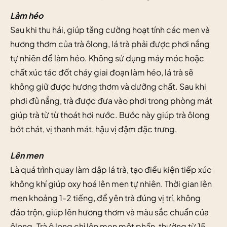
Làm héo
Sau khi thu hái, giúp tăng cường hoạt tính các men và
hương thơm của trà ôlong, lá trà phải được phơi nắng
tự nhiên để làm héo. Không sử dụng máy móc hoặc
chất xúc tác đốt cháy giai đoạn làm héo, lá trà sẽ
không giữ được hương thơm và dưỡng chất. Sau khi
phơi đủ nắng, trà được đưa vào phơi trong phòng mát
giúp trà từ từ thoát hơi nước. Bước này giúp trà ôlong
bớt chát, vị thanh mát, hậu vị đậm đặc trưng.
Lên men
Là quá trình quay làm dập lá trà, tạo điều kiện tiếp xúc
không khí giúp oxy hoá lên men tự nhiên. Thời gian lên
men khoảng 1-2 tiếng, để yên trà đúng vị trí, không
đảo trộn, giúp lên hương thơm và màu sắc chuẩn của
ôlong. Trà ô long chỉ lên men một phần, thường từ 15-