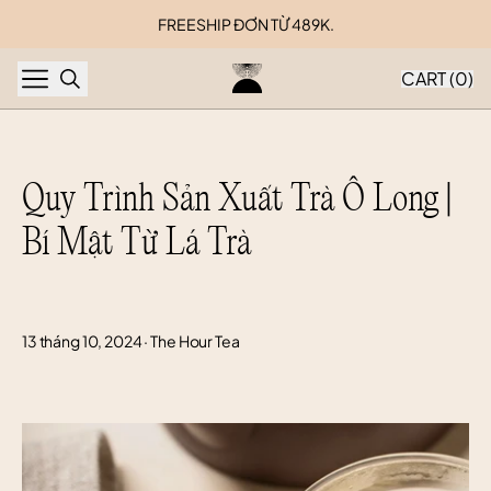
Skip to content
FREESHIP ĐƠN TỪ 489K.
CART (
0
)
Quy Trình Sản Xuất Trà Ô Long | 
Bí Mật Từ Lá Trà
13 tháng 10, 2024
·
The Hour Tea